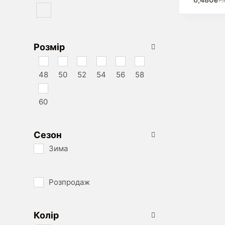
кілька варі
Ор
По
цін
цін
Параме
7,
6,
можна ви
на стор
Розмір
товар
48
50
52
54
56
58
60
Сезон
Зима
Розпродаж
Колір