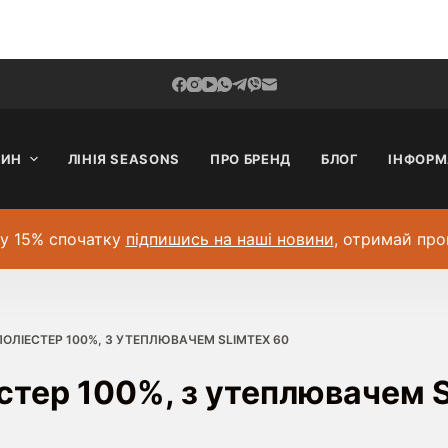
ЗИН
ЛІНІЯ SEASONS
ПРО БРЕНД
БЛОГ
ІНФОРМ
у 15% спочатку
підпишись на наші новини
, отримай про
ПОЛІЕСТЕР 100%, З УТЕПЛЮВАЧЕМ SLIMTEX 60
стер 100%, з утеплювачем S