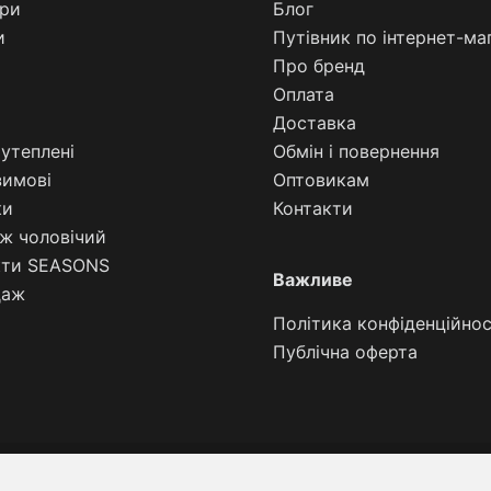
ари
Блог
и
Путівник по інтернет-ма
Про бренд
Оплата
Доставка
утеплені
Обмін і повернення
зимові
Оптовикам
ки
Контакти
ж чоловічий
кти SEASONS
Важливе
даж
Політика конфіденційнос
Публічна ‌оферта
Права захищено © 2026 STORE-ASTONI