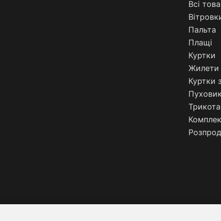
Всі тов
Вітровк
Пальта
Плащі
Куртки
Жилети 
Куртки 
Пухови
Трикота
Компле
Розпро