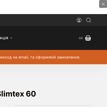
АЦІЯ
0
₴
мокод на email, та оформлюй замовлення.
limtex 60