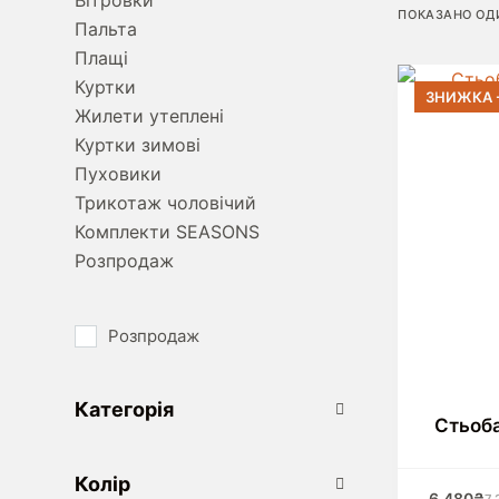
Вітровки
ПОКАЗАНО ОД
Пальта
Плащі
Куртки
ЗНИЖКА 
Жилети утеплені
Куртки зимові
Пуховики
Трикотаж чоловічий
Комплекти SEASONS
Розпродаж
Розпродаж
Категорія
Стьоб
Цей това
Колір
6,480
₴
7,