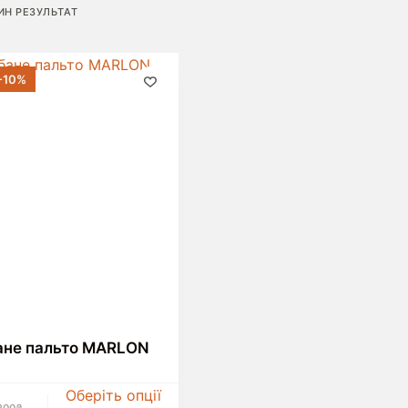
ИН РЕЗУЛЬТАТ
-10%
ане пальто MARLON
р має
Оберіть опції
200
₴