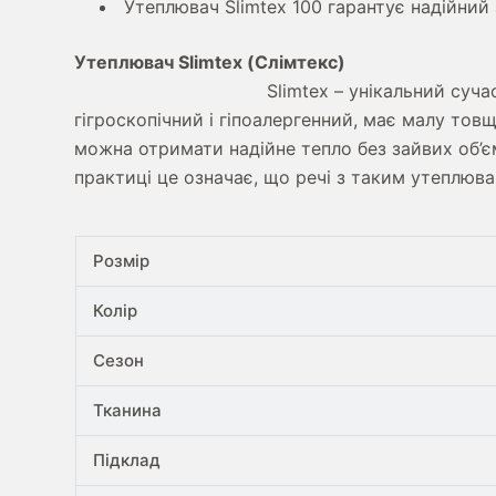
Утеплювач Slimtex 100 гарантує надійний 
Утеплювач Slimtex (Слімтекс)
Slimtex – унікальний суча
гігроскопічний і гіпоалергенний, має малу тов
можна отримати надійне тепло без зайвих об’є
практиці це означає, що речі з таким утеплюв
Розмір
Колір
Сезон
Тканина
Підклад