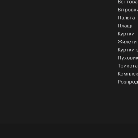
Всі тов
Вітровк
Пальта
Плащі
Куртки
Жилети 
Куртки 
Пухови
Трикота
Компле
Розпро