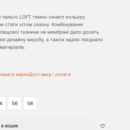
а
е пальто LOFT
темно-синего кольору
е стати хітом сезону. Комбінування
плащової тканини на мембрані дало досить
лані дизайну виробу, а також вдало поєднало
матеріалів.
німати мірки
Доставка і оплата
4
56
58
 в кошик