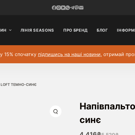
ЗИН
ЛІНІЯ SEASONS
ПРО БРЕНД
БЛОГ
ІНФОРМ
у 15% спочатку
підпишись на наші новини
, отримай про
 LOFT ТЕМНО-СИНЄ
Напівпальто
синє
4,416
₴
5,520
₴