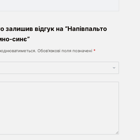
о залишив відгук на “Напівпальто
мно-синє”
илюднюватиметься.
Обов’язкові поля позначені
*