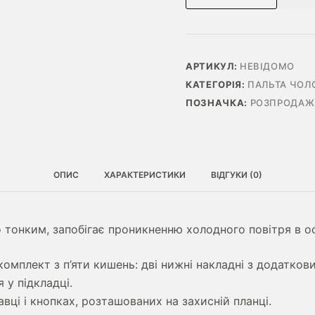
LOFT
ТЕМНО-
СИНЄ
КІЛЬКІСТЬ
АРТИКУЛ:
НЕВІДОМО
КАТЕГОРІЯ:
ПАЛЬТА ЧОЛ
ПОЗНАЧКА:
РОЗПРОДАЖ
ОПИС
ХАРАКТЕРИСТИКИ
ВІДГУКИ (0)
 тонким, запобігає проникненню холодного повітря в 
омплект з п’яти кишень: дві нижні накладні з додаткови
 у підкладці.
вці і кнопках, розташованих на захисній планці.