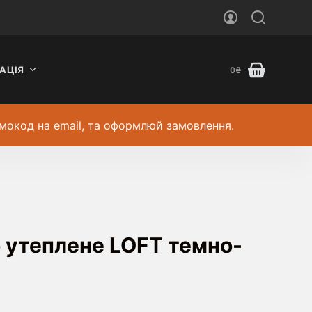
АЦІЯ
0
₴
мокод на email, та оформлюй замовлення.
 утеплене LOFT темно-