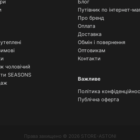
ари
Блог
и
Путівник по інтернет-ма
Про бренд
Оплата
Доставка
утеплені
Обмін і повернення
зимові
Оптовикам
ки
Контакти
ж чоловічий
кти SEASONS
Важливе
даж
Політика конфіденційнос
Публічна ‌оферта
Права захищено © 2026 STORE-ASTONI