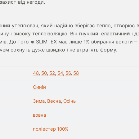
захист від негоди.
сний утеплювач, який надійно зберігає тепло, створює в
щину і високу теплоізоляцію. Він гнучкий, еластичний і
мів. До того ж SLIMTEX має лише 1% вбирання вологи –
ачем сохнуть дуже швидко і не втратять форму.
48
,
50
,
52
,
54
,
56
,
58
Синій
Зима
,
Весна
,
Осінь
вовна
поліестер 100%