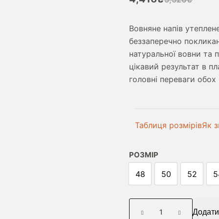
Оригінальн
Поточна
ціна:
ціна:
Вовняне
напів утеплен
5,520₴.
4,416₴.
беззаперечно покликан
натуральної вовни та 
цікавий результат в п
головні переваги обох 
Таблиця розмірів
Як з
РОЗМІР
48
50
52
5
НАПІВПАЛЬТО
Додати
УТЕПЛЕНЕ