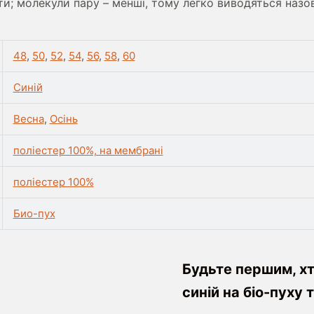
и; молекули пару – менші, тому легко виводяться назо
48
,
50
,
52
,
54
,
56
,
58
,
60
Синій
Весна
,
Осінь
поліестер 100%, на мембрані
поліестер 100%
Био-пух
Будьте першим, х
синій на біо-пуху 