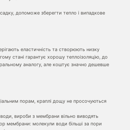
осадку, допоможе зберегти тепло і випадкове
берігають еластичність та створюють низку
огому стані гарантує хорошу теплоізоляцію, до
туральному аналогу, але коштує значно дешевше
ціальним порам, краплі дощу не просочуються
 води, вироби з мембрани вільно виводять
пор мембрани: молекули води більші за пори