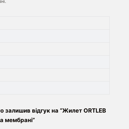
вні.
то залишив відгук на “Жилет ORTLEB
та мембрані”