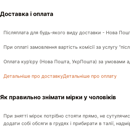
П
Доставка і оплата
е
р
е
Післяплата для будь-якого виду доставки - Нова Пош
й
т
При оплаті замовлення вартість комісії за услугу “піс
и
д
Оплата кур’єру (Нова Пошта, УкрПошта) за умовами а
о
в
Детальніше про доставку
Детальніше про оплату
м
і
Як правильно знімати мірки у чоловіків
с
т
у
При знятті мірок потрібно стояти прямо, не сутулячи
додати собі обсяги в грудях і прибирати в талії, надм