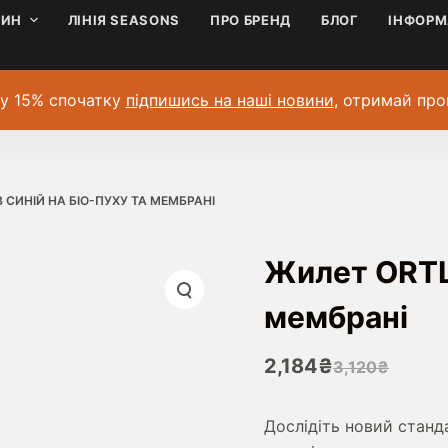
ЗИН
ЛІНІЯ SEASONS
ПРО БРЕНД
БЛОГ
ІНФОРМ
у 15% спочатку
підпишись на наші новини
, отримай про
 СИНІЙ НА БІО-ПУХУ ТА МЕМБРАНІ
Жилет ORTLE
мембрані
2,184
₴
3,120
₴
Оригінальн
Поточна
ціна:
ціна:
Дослідіть новий станд
3,120₴.
2,184₴.