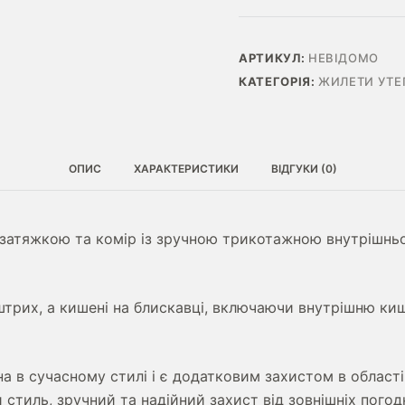
НА
БІО-
ПУХУ
АРТИКУЛ:
НЕВІДОМО
ТА
КАТЕГОРІЯ:
ЖИЛЕТИ УТЕ
МЕМБРАНІ
КІЛЬКІСТЬ
ОПИС
ХАРАКТЕРИСТИКИ
ВІДГУКИ (0)
 затяжкою та комір із зручною трикотажною внутрішн
трих, а кишені на блискавці, включаючи внутрішню ки
 в сучасному стилі і є додатковим захистом в області
и стиль, зручний та надійний захист від зовнішніх погод