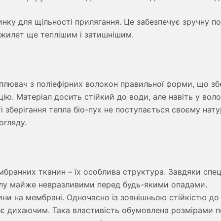
нку для щільності прилягання. Це забезпечує зручну п
 жилет ще теплішим і затишнішим.
еплювач з поліефірних волокон правильної форми, що з
цію. Матеріал досить стійкий до води, але навіть у вол
і зберігання тепла біо-пух не поступається своєму на
огляду.
мбранних тканин – їх особлива структура. Завдяки спе
іалу майже невразливими перед будь-якими опадами.
ини на мембрані. Одночасно із зовнішньою стійкістю до
то є дихаючим. Така властивість обумовлена розмірами 