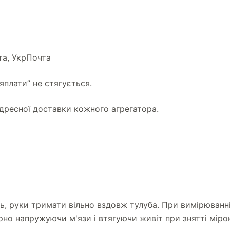
та, УкрПочта
ляплати” не стягується.
дресної доставки кожного агрегатора.
сь, руки тримати вільно вздовж тулуба. При вимірюванн
ірно напружуючи м'язи і втягуючи живіт при знятті міро