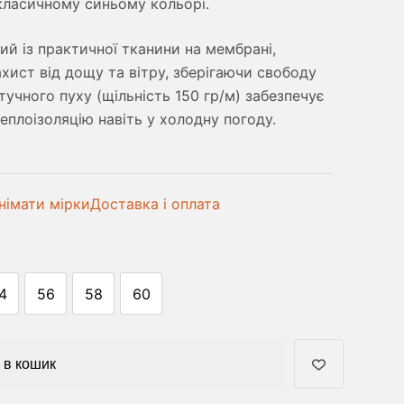
класичному синьому кольорі.
ий із практичної тканини на мембрані,
хист від дощу та вітру, зберігаючи свободу
тучного пуху (щільність 150 гр/м) забезпечує
еплоізоляцію навіть у холодну погоду.
німати мірки
Доставка і оплата
4
56
58
60
 в кошик