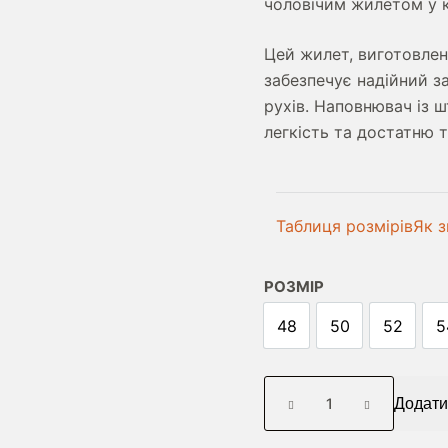
чоловічим жилетом у 
Цей жилет, виготовлен
забезпечує надійний за
рухів. Наповнювач із ш
легкість та достатню т
Таблиця розмірів
Як з
РОЗМІР
48
50
52
5
ЖИЛЕТ
Додати
ORTLEB
СИНІЙ