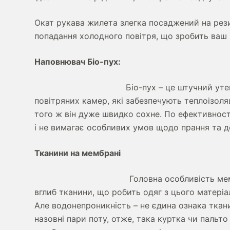
Окат рукава жилета злегка посаджений на рези
попадання холодного повітря, що зробить ваш
Наповнювач Біо-пух:
Біо-пух – це штучний ут
повітряних камер, які забезпечують теплоізоля
того ж він дуже швидко сохне. По ефективност
і не вимагає особливих умов щодо прання та д
Тканини на мембрані
Головна особливість ме
вглиб тканини, що робить одяг з цього матер
Але
водонепроникність
– не єдина ознака ткан
назовні пари поту, отже, така куртка чи паль