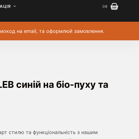
АЦІЯ
0
₴
мокод на email, та оформлюй замовлення.
B синій на біо-пуху та
а
арт стилю та функціональність з нашим