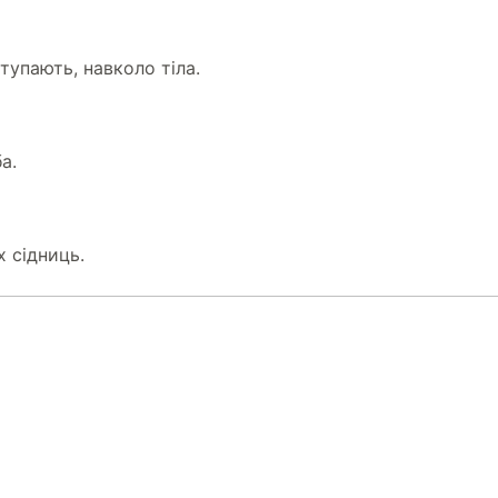
тупають, навколо тіла.
а.
 сідниць.